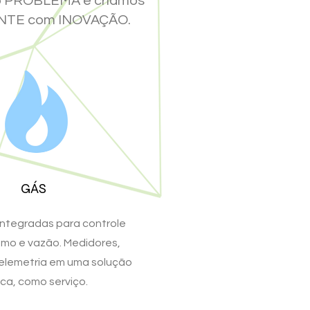
 o PROBLEMA e criamos
NTE com INOVAÇÃO.
GÁS
integradas para controle
mo e vazão. Medidores,
telemetria em uma solução
ica, como serviço.