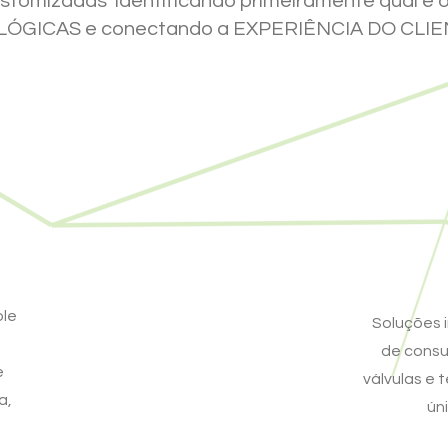
stomizadas identificando primeiramente qual é
GICAS e conectando a EXPERIÊNCIA DO CLIE
ole
Soluções 
de consu
e
válvulas e 
a,
ún